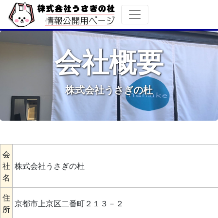
会社概要
株式会社うさぎの杜
会
社
株式会社うさぎの杜
名
住
京都市上京区二番町２１３－２
所